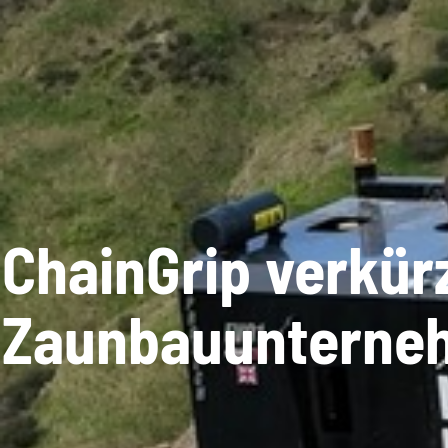
ChainGrip verkürzt
Zaunbauunterne