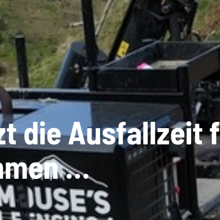
 die Ausfallzeit f
hmen …