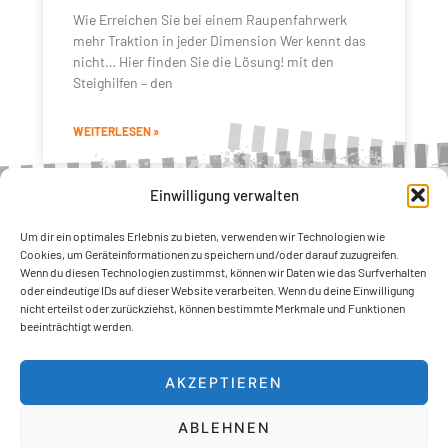
Wie Erreichen Sie bei einem Raupenfahrwerk
mehr Traktion in jeder Dimension Wer kennt das
nicht… Hier finden Sie die Lösung! mit den
Steighilfen – den
WEITERLESEN »
Einwilligung verwalten
Um dir ein optimales Erlebnis zu bieten, verwenden wir Technologien wie
TrackGrip Produkte
Cookies, um Geräteinformationen zu speichern und/oder darauf zuzugreifen.
Wenn du diesen Technologien zustimmst, können wir Daten wie das Surfverhalten
Mighty Grip
oder eindeutige IDs auf dieser Website verarbeiten. Wenn du deine Einwilligung
Ice Grip
nicht erteilst oder zurückziehst, können bestimmte Merkmale und Funktionen
beeinträchtigt werden.
Rubber Grip
Chain Grip
AKZEPTIEREN
Services
ABLEHNEN