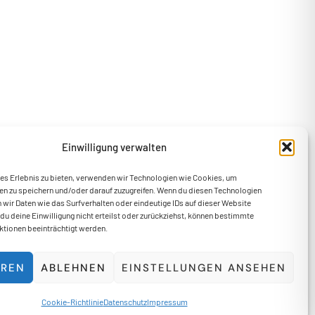
Einwilligung verwalten
les Erlebnis zu bieten, verwenden wir Technologien wie Cookies, um
en zu speichern und/oder darauf zuzugreifen. Wenn du diesen Technologien
wir Daten wie das Surfverhalten oder eindeutige IDs auf dieser Website
du deine Einwilligung nicht erteilst oder zurückziehst, können bestimmte
tionen beeinträchtigt werden.
EREN
ABLEHNEN
EINSTELLUNGEN ANSEHEN
Cookie-Richtlinie
Datenschutz
Impressum