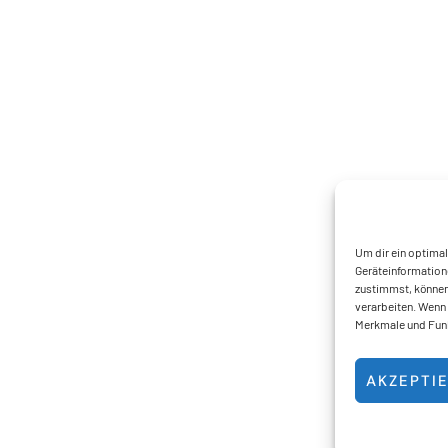
Um dir ein optima
Geräteinformation
zustimmst, können 
verarbeiten. Wenn 
Merkmale und Funk
AKZEPTI