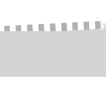
TrackGrip Produkte
Services