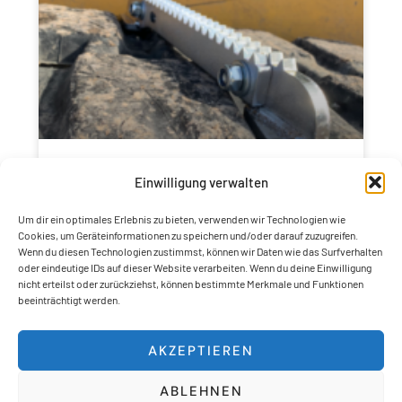
Einwilligung verwalten
Lebensdauer von Gummiketten
Um dir ein optimales Erlebnis zu bieten, verwenden wir Technologien wie
Wie Sie die Lebensdauer von Gummiketten für
Cookies, um Geräteinformationen zu speichern und/oder darauf zuzugreifen.
Bagger erhöhen Mit Rubber Grips für
Wenn du diesen Technologien zustimmst, können wir Daten wie das Surfverhalten
Gummiketten verlängern sie die Lebensdauer
oder eindeutige IDs auf dieser Website verarbeiten. Wenn du deine Einwilligung
nicht erteilst oder zurückziehst, können bestimmte Merkmale und Funktionen
ihrer Kette massiv durch den Einsatz von
beeinträchtigt werden.
WEITERLESEN »
AKZEPTIEREN
ABLEHNEN